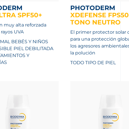
ODERM
PHOTODERM
ULTRA SPF50+
XDEFENSE FPS50
TONO NEUTRO
n muy alta reforzada
s rayos UVA
El primer protector solar
para una protección globa
MAL BEBÉS Y NIÑOS
los agresores ambientales,
SIBLE
PIEL DEBILITADA
la polución
TAMIENTOS Y
ÍAS
TODO TIPO DE PIEL