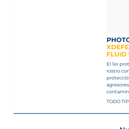
PHOT
XDEFE
FLUID
El 1er pro
rostro co
protecció
agresores 
contamin
TODO TIP