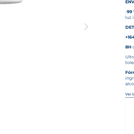
ENV
-
99
luz 
DET
+16
8H
d
Ultr
tol
Fór
ingr
alco
Ver 