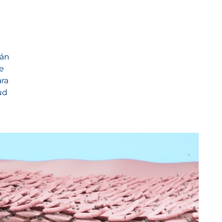
tán
se
ara
ud