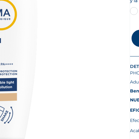
y la
DET
PHO
Adu
Ben
NU
EFI
Efec
Acab