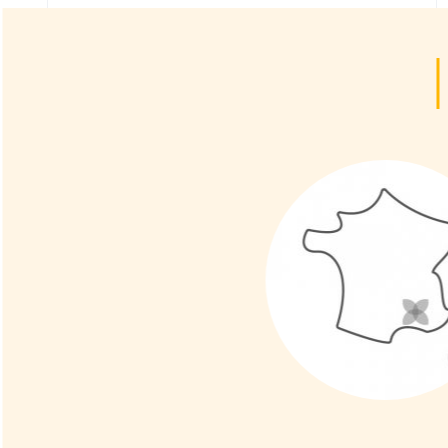
 ÚNICO PARA
DE FORMA
ía reproduce los
darla a
. Mantiene la
aludable, de