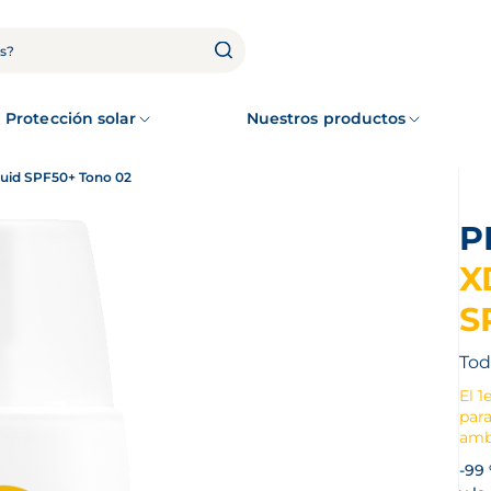
Protección solar
Nuestros productos
luid SPF50+ Tono 02
X
S
Tod
El 1
para
ambi
-99 