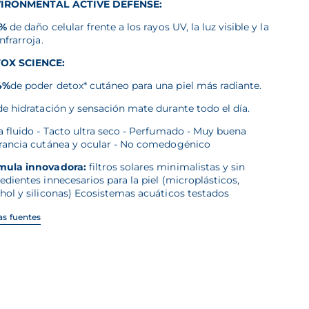
IRONMENTAL ACTIVE DEFENSE:
 %
de daño celular frente a los rayos UV, la luz visible y la
infrarroja.
OX SCIENCE:
4%
de poder detox* cutáneo para una piel más radiante.
e hidratación y sensación mate durante todo el día.
a fluido - Tacto ultra seco - Perfumado - Muy buena
erancia cutánea y ocular - No comedogénico
mula innovadora:
filtros solares minimalistas y sin
edientes innecesarios para la piel (microplásticos,
hol y siliconas) Ecosistemas acuáticos testados
las fuentes