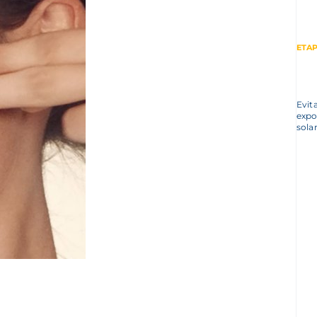
ETAP
Evit
expo
solar