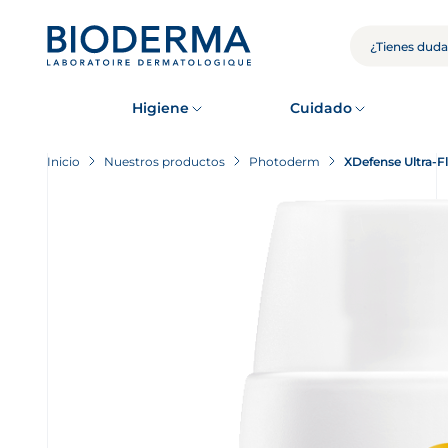
Skip
to
main
BÚSQUEDA
content
Higiene
Cuidado
Inicio
Nuestros productos
Photoderm
XDefense Ultra-F