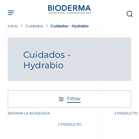
Skip
to
main
content
Inicio
Cuidados
Cuidados - Hydrabio
Cuidados -
Hydrabio
Filtrar
REFINAR LA BÚSQUEDA
2 PRODUCTO
2 PRODUCTO