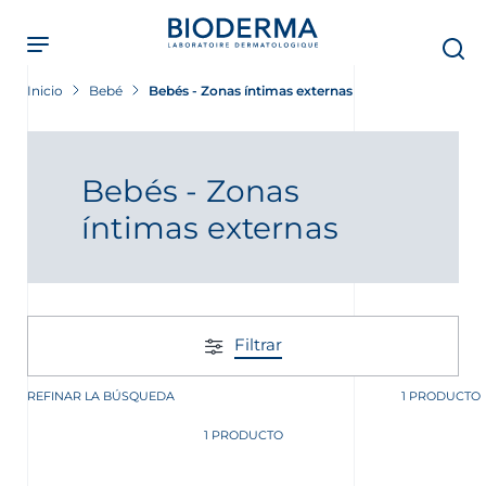
Skip
to
main
content
Inicio
Bebé
Bebés - Zonas íntimas externas
Bebés - Zonas
íntimas externas
Filtrar
REFINAR LA BÚSQUEDA
1 PRODUCTO
1 PRODUCTO