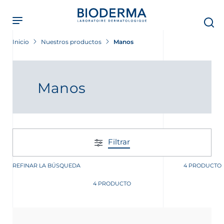
Skip
to
main
content
Inicio
Nuestros productos
Manos
Manos
Filtrar
REFINAR LA BÚSQUEDA
4 PRODUCTO
4 PRODUCTO