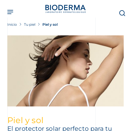
Skip
to
main
content
Inicio
Tu piel
Piel y sol
Piel y sol
El protector solar perfecto para tu