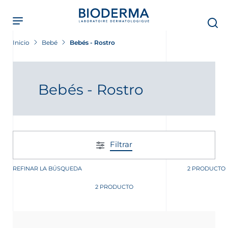
Skip
to
main
content
Inicio
Bebé
Bebés - Rostro
Bebés - Rostro
Filtrar
REFINAR LA BÚSQUEDA
2 PRODUCTO
2 PRODUCTO