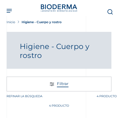
Skip
to
main
content
Inicio
Higiene - Cuerpo y rostro
Higiene - Cuerpo y
rostro
Filtrar
REFINAR LA BÚSQUEDA
4 PRODUCTO
4 PRODUCTO