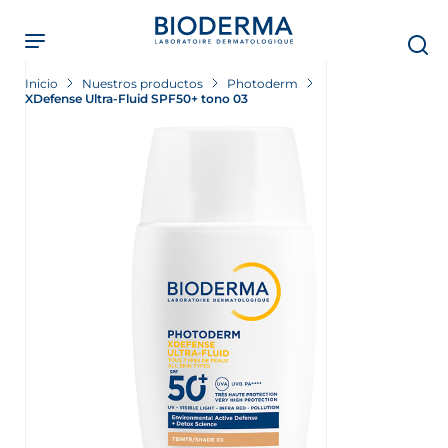
Skip
to
main
content
Inicio
Nuestros productos
Photoderm
XDefense Ultra-Fluid SPF50+ tono 03