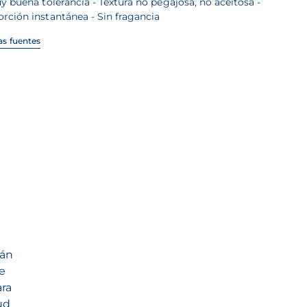
y buena tolerancia - Textura no pegajosa, no aceitosa -
rción instantánea - Sin fragancia
las fuentes
tán
se
ara
ud