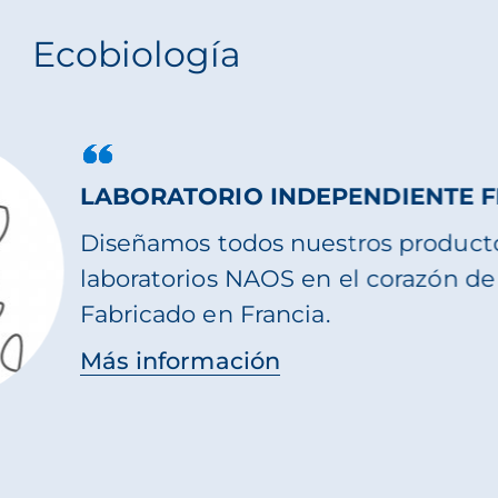
Ecobiología
COBIOLOGÍA, NUESTRO ENFOQUE ÚNIC
ESERVAR LA SALUD DE LA PIEL DE FO
URADERA
el a la visión de NAOS, la ecobiología repr
ocesos naturales de la piel para ayudarla a
rtalecerse y adaptarse a su entorno. Manti
el naturalmente fuerte, hermosa y saludabl
a manera sostenible.