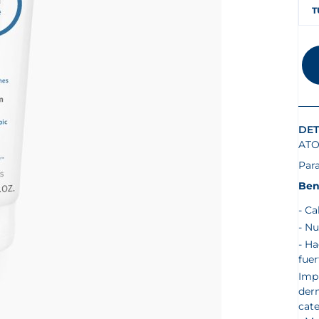
T
DET
ATO
Para
Ben
Ca
Nu
Ha
fue
Imp
der
cate