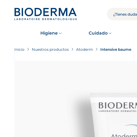
Skip
to
main
BÚSQUEDA
content
Higiene
Cuidado
Inicio
Nuestros productos
Atoderm
Intensive baume