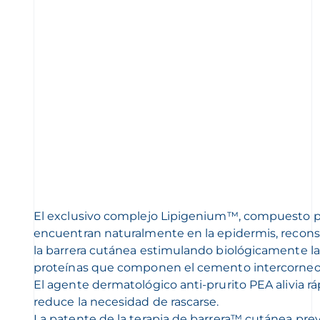
El exclusivo complejo Lipigenium™, compuesto po
encuentran naturalmente en la epidermis, recons
la barrera cutánea estimulando biológicamente la s
proteínas que componen el cemento intercorneoc
El agente dermatológico anti-prurito PEA alivia r
reduce la necesidad de rascarse.
La patente de la terapia de barrera™ cutánea pre