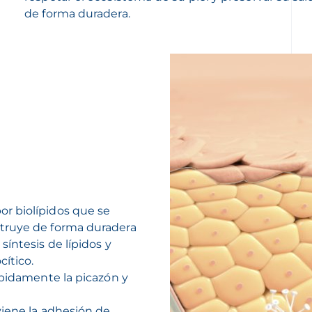
de forma duradera.
r biolípidos que se
truye de forma duradera
íntesis de lípidos y
ítico.
ápidamente la picazón y
viene la adhesión de