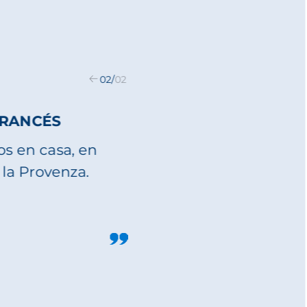
01
/
02
O PARA
RMA
oduce los
ene la
e, de