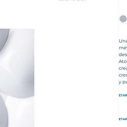
Una
mét
des
Ato
cre
cre
y p
ETAP
ETAP