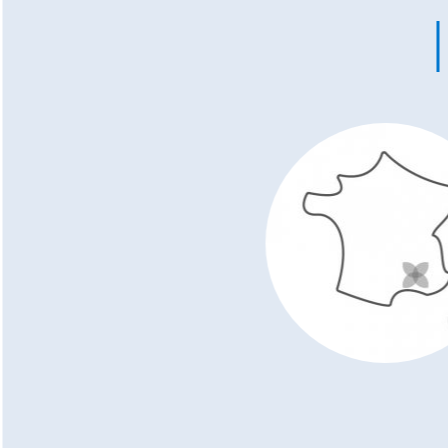
E
PR
D
Fi
pr
fo
pi
un